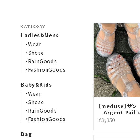
CATEGORY
Ladies&Mens
・Wear
・Shose
・RainGoods
・FashionGoods
Baby&Kids
・Wear
・Shose
［meduse］サン （
・RainGoods
｜Argent Paill
・FashionGoods
¥3,850
Bag