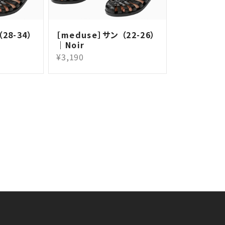
28-34）
［meduse］サン （22-26）
｜Noir
¥3,190