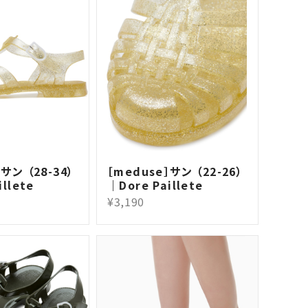
サン （28-34）
［meduse］サン （22-26）
llete
｜Dore Paillete
¥3,190