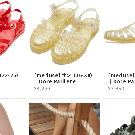
22-26）
［meduse］サン （36-38）
［meduse］
｜Dore Paillete
｜Dore Pai
¥4,290
¥3,850