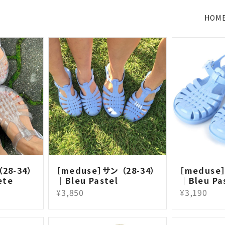
HOM
28-34）
［meduse］サン （28-34）
［meduse］
ete
｜Bleu Pastel
｜Bleu Pa
¥3,850
¥3,190