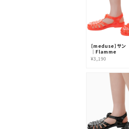
［meduse］サン （
｜Flamme
¥3,190