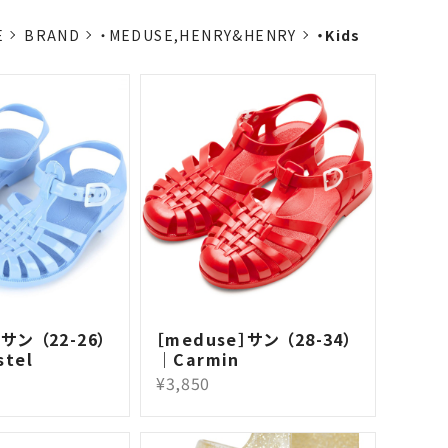
E
BRAND
・MEDUSE,HENRY&HENRY
・Kids
サン （22-26）
［meduse］サン （28-34）
stel
｜Carmin
¥3,850