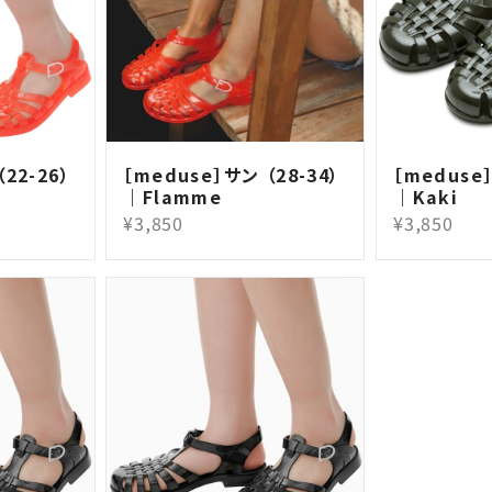
22-26）
［meduse］サン （28-34）
［meduse］
｜Flamme
｜Kaki
¥3,850
¥3,850