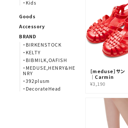
・Kids
Goods
Accessory
BRAND
・BIRKENSTOCK
・KELTY
・BIBMILK,OAFISH
・MEDUSE,HENRY&HE
［meduse］サン （
NRY
｜Carmin
・392plusm
¥3,190
・DecorateHead