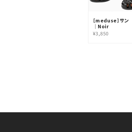
［meduse］サン （
｜Noir
¥3,850