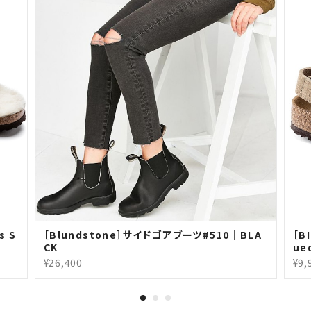
s S
［Blundstone］サイドゴアブーツ#510｜BLA
［B
CK
ue
¥26,400
¥9,