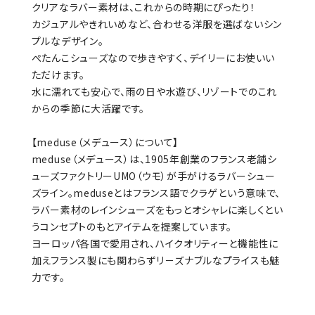
クリアなラバー素材は、これからの時期にぴったり！
カジュアルやきれいめなど、合わせる洋服を選ばないシン
プルなデザイン。
ぺたんこシューズなので歩きやすく、デイリーにお使いい
ただけます。
水に濡れても安心で、雨の日や水遊び、リゾートでのこれ
からの季節に大活躍です。
【meduse（メデュース）について】
meduse（メデュース）は、1905年創業のフランス老舗シ
ューズファクトリーUMO（ウモ）が手がけるラバーシュー
ズライン。meduseとはフランス語でクラゲという意味で、
ラバー素材のレインシューズをもっとオシャレに楽しくとい
うコンセプトのもとアイテムを提案しています。
ヨーロッパ各国で愛用され、ハイクオリティーと機能性に
加えフランス製にも関わらずリ－ズナブルなプライスも魅
力です。