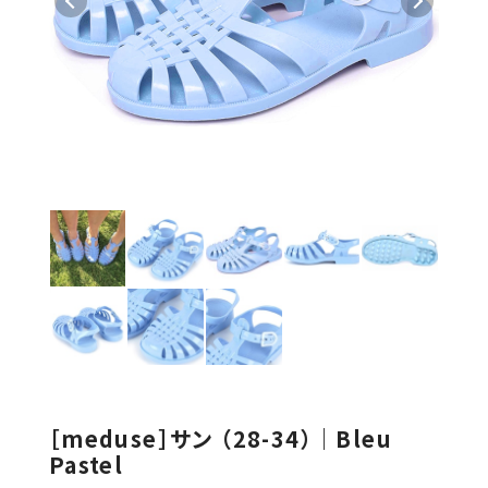
［meduse］サン （28-34）｜Bleu
Pastel