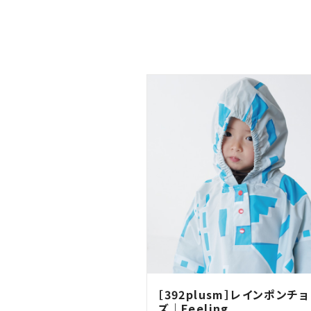
［392plusm］レインポンチョ
ズ｜Feeling