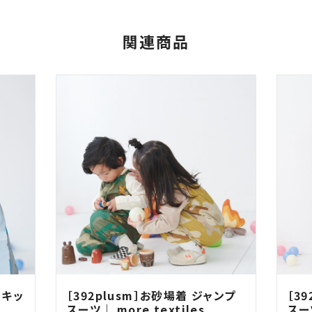
関連商品
 キッ
［392plusm］お砂場着 ジャンプ
［3
スーツ｜ more textiles
スー