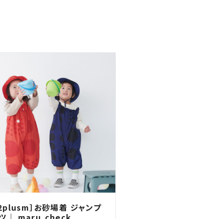
92plusm］お砂場着 ジャンプ
ツ｜ maru,check