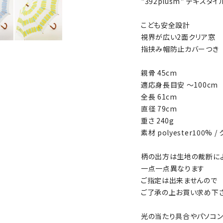
"392plusm" テキス
こども安全設計
視界が広い2面クリア窓
指挟み帽防止カバーつき
親骨 45cm
適応身長目安 〜100cm
全長 61cm
直径 79cm
重さ 240g
素材 polyester100%
柄の出方は生地の裁断に
一点一点異なります
ご指定は出来ませんので
ご了承の上お買い求め下
光の当たり具合やパソコン