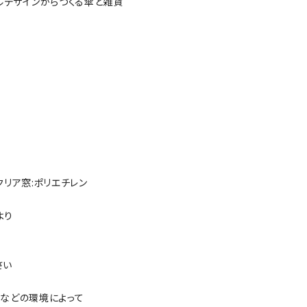
タイルデザインからつくる傘と雑貨
 / クリア窓:ポリエチレン
より
さい
などの環境によって