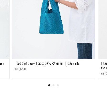
mo
［392plusm］エコバッグMINI｜Check
［3
Ca
¥1,650
¥2,