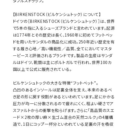
ダブルストラップ。
【BIRKENSTOCK（ビルケンシュトック）について】
ドイツの［BIRKENSTOCK（ビルケンシュトック）］は、世界
で5本の指に入るシューズブランドと言われています。起源
は1774年とその歴史は長く、1960年に初めてフットベッ
ドを用いたサンダルの商品化に成功。250年近い歴史を有
する履き心地／高い機能性／品質、全てにおいてマスタ
ーピースと評価されるブランドです。製品の生産はサンダ
ルはドイツ、靴類は主にポルトガルで行われ、世界100カ
国以上で公式に販売されている。
ビルケンシュトックの大きな特徴“フットベット”。
凸凹のあるインソールは足裏全体を支え、本来のあるべ
き足の形に戻す役割があるといわれています。足にかかる
圧力が均一に分散されるので疲れにくく、程よい硬さでア
スファルトからの衝撃を和らげます。さらに「高品質のスエ
ード×2枚の厚い麻×生ゴム混合の天然コルク」の4層構
造で、1日にコップ一杯分といわれている足裏の汗を吸収