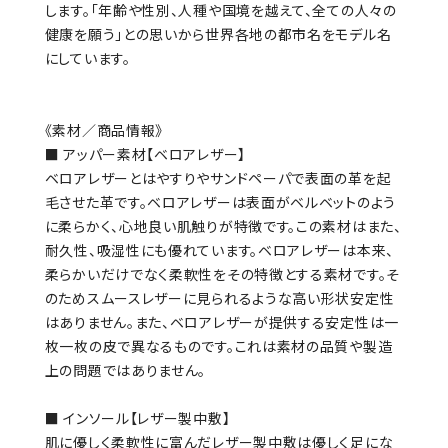
します。「年齢や性別、人種や国境を越えて、全ての人々の
健康を願う」との思いから世界各地の都市名をモデル名
にしています。
《素材／商品情報》
■ アッパー素材【ベロアレザー】
ベロアレザーとはやすりやサンドペーパで表面の革を起
毛させた革です。ベロアレザーは表面がベルベットのよう
に柔らかく、心地良い肌触りが特徴です。この素材はまた、
耐久性、吸湿性にも優れています。ベロアレザーは本来、
柔らかいだけでなく柔軟性をその特徴とする素材です。そ
のためスムースレザーに見られるような高い形状安定性
はありません。また、ベロアレザーが提供する安定性は一
枚一枚の皮で異なるものです。これは素材の品質や製造
上の問題ではありません。
■ インソール【レザー製中敷】
肌に優しく柔軟性に富んだレザー製中敷は優しく足にな