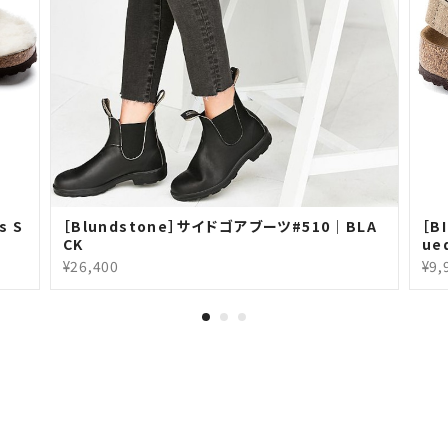
s S
［Blundstone］サイドゴアブーツ#510｜BLA
［B
CK
ue
¥26,400
¥9,