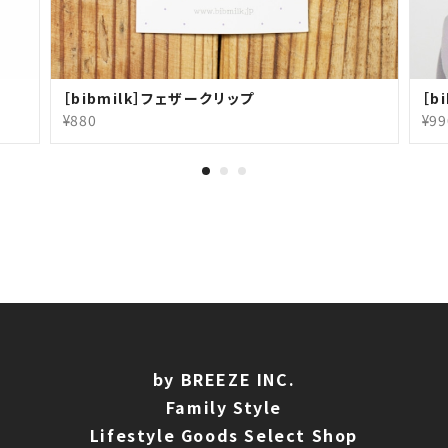
［bibmilk］フェザークリップ
［b
¥880
¥99
by BREEZE INC.
Family Style
Lifestyle Goods Select Shop