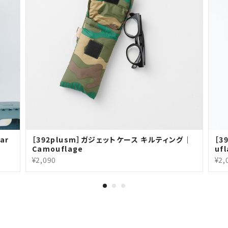
ar
［392plusm］ガジェットケース キルティング｜
［3
Camouflage
uf
¥2,090
¥2,