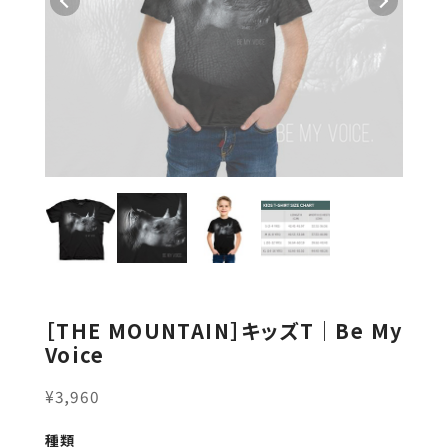
［THE MOUNTAIN］キッズT｜Be My
Voice
¥3,960
種類