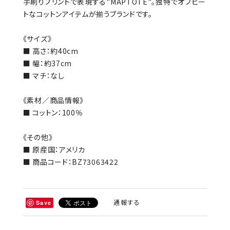
手刷りプリントで表現する"MAPTOTE"。独特でオフビー
トなコットンアイテムが揃うブランドです。
《サイズ》
■ 高さ：約40cm
■ 幅：約37cm
■ マチ：なし
《素材／商品情報》
■ コットン：100％
《その他》
■ 原産国：アメリカ
■ 商品コード：BZ73063422
通報する
Save