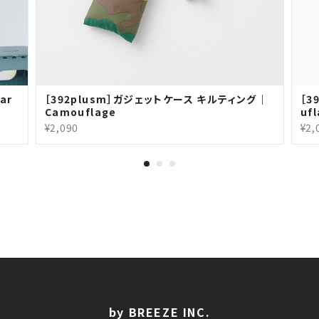
ar
［392plusm］ガジェットケース キルティング｜
［3
Camouflage
uf
¥2,090
¥2,
by BREEZE INC.