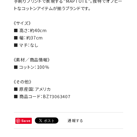
手刷りプリントで表現する"MAPTOTE"。独特でオフビー
トなコットンアイテムが揃うブランドです。
《サイズ》
■ 高さ：約40cm
■ 幅：約37cm
■ マチ：なし
《素材／商品情報》
■ コットン：100％
《その他》
■ 原産国：アメリカ
■ 商品コード：BZ73063407
通報する
Save