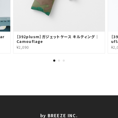
ar
［392plusm］ガジェットケース キルティング｜
［3
Camouflage
uf
¥2,090
¥2,
by BREEZE INC.