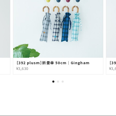
［392 plusm］折畳傘 50cm｜Gingham
［3
¥3,630
¥3,