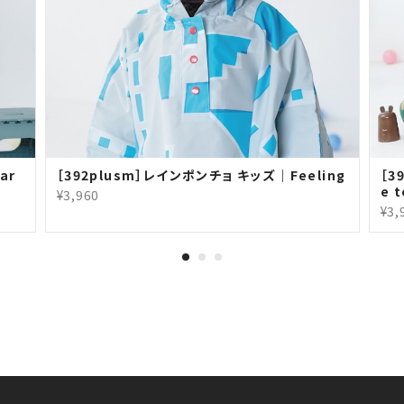
ar
［392plusm］レインポンチョ キッズ｜Feeling
［3
e t
¥3,960
¥3,